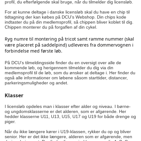
profil, du efterfølgende skal bruge, når du tilmelder dig licensløb.
For at kunne deltage i danske licensløb skal du have en chip til
tidtagning der kan købes på
DCU’s Webshop
. Din chips kode
indtaster du på din medlemsprofil, så chippen bliver koblet til dig.
Chippen monterer du på forgaflen af din cykel.
Ryg numre til montering på tricot samt ramme nummer (skal 
være placeret på saddelpind) udleveres fra dommervognen i 
forbindelse med første løb.
På
DCU’s tilmeldingsside
finder du en oversigt over alle de
kommende løb, og herigennem tilmelder du dig via din
medlemsprofil til de løb, som du ønsker at deltage i. Her finder du
også alle informationer om løbene såsom starttider, distancer,
parkeringsmuligheder og andet.
Klasser
I licensløb opdeles man i klasser efter alder og niveau. I børne-
og ungdomsklasserne er det alderen, som er afgørende. Her
hedder klasserne U11, U13, U15, U17 og U19 for både drenge og
piger.
Når du ikke længere kører i U19-klassen, rykker du op og bliver
senior. Her er det ikke længere, alderen som er afgørende, men