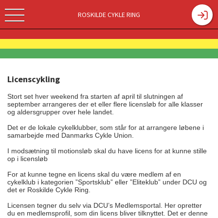
ROSKILDE CYKLE RING
Licenscykling
Stort set hver weekend fra starten af april til slutningen af
september arrangeres der et eller flere licensløb for alle klasser
og aldersgrupper over hele landet.
Det er de lokale cykelklubber, som står for at arrangere løbene i
samarbejde med Danmarks Cykle Union.
I modsætning til motionsløb skal du have licens for at kunne stille
op i licensløb
For at kunne tegne en licens skal du være medlem af en
cykelklub i kategorien ”Sportsklub” eller ”Eliteklub” under DCU og
det er Roskilde Cykle Ring.
Licensen tegner du selv via DCU’s Medlemsportal. Her opretter
du en medlemsprofil, som din licens bliver tilknyttet. Det er denne