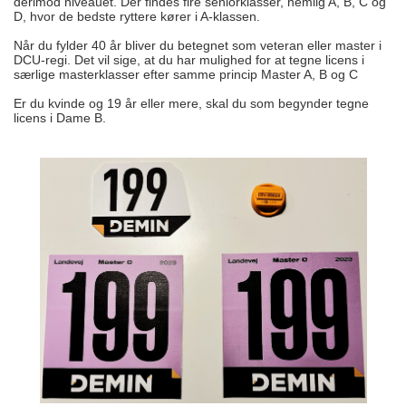
derimod niveauet. Der findes fire seniorklasser, nemlig A, B, C og
D, hvor de bedste ryttere kører i A-klassen.
Når du fylder 40 år bliver du betegnet som veteran eller master i
DCU-regi. Det vil sige, at du har mulighed for at tegne licens i
særlige masterklasser efter samme princip Master A, B og C
Er du kvinde og 19 år eller mere, skal du som begynder tegne
licens i Dame B.